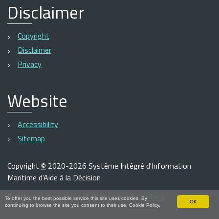
Disclaimer
Copyright
Disclaimer
Privacy
Website
Accessibility
Sitemap
Copyright
©
2020-2026 Système Intégré d'Information
Maritime d'Aide à la Décision
Fonctionne avec
Plone
&
Python
par
Tecnoteca
To offer you the best possible service this site uses cookies. By
OK
continuing to browse the site you consent to their use.
Cookie Policy
.