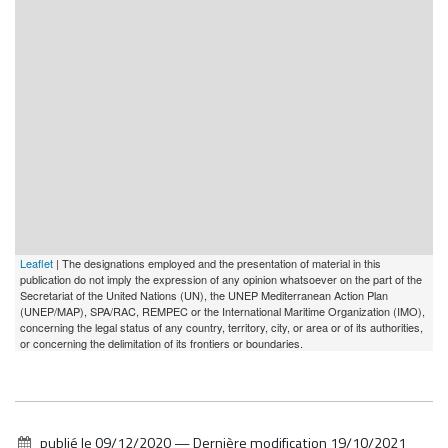
Leaflet
| The designations employed and the presentation of material in this
publication do not imply the expression of any opinion whatsoever on the part of the
Secretariat of the United Nations (UN), the UNEP Mediterranean Action Plan
(UNEP/MAP), SPA/RAC, REMPEC or the International Maritime Organization (IMO),
concerning the legal status of any country, territory, city, or area or of its authorities,
or concerning the delimitation of its frontiers or boundaries.
publié le
09/12/2020
—
Dernière modification
19/10/2021