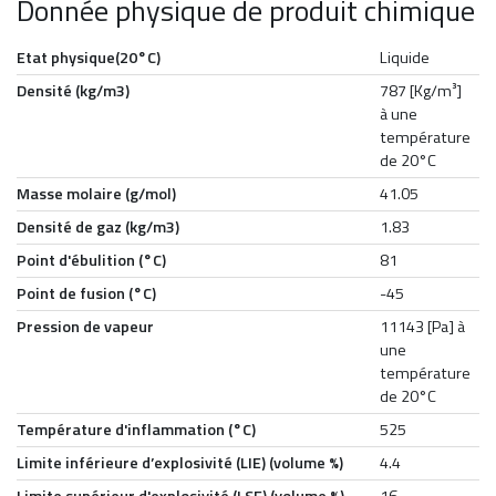
Donnée physique de produit chimique
Etat physique(20°C)
Liquide
Densité (kg/m3)
787 [Kg/m³]
à une
température
de 20°C
Masse molaire (g/mol)
41.05
Densité de gaz (kg/m3)
1.83
Point d'ébulition (°C)
81
Point de fusion (°C)
-45
Pression de vapeur
11143 [Pa] à
une
température
de 20°C
Température d'inflammation (°C)
525
Limite inférieure d’explosivité (LIE) (volume %)
4.4