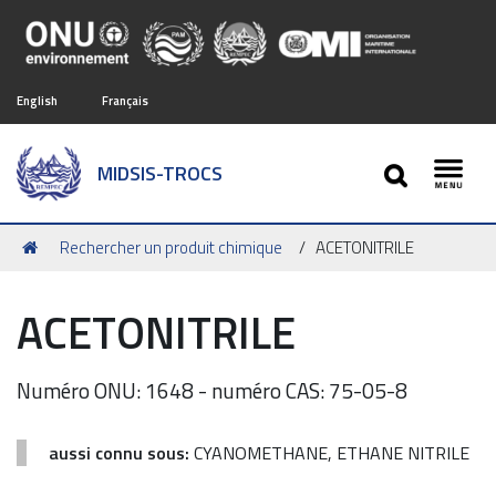
English
Français
SEARCH
MIDSIS-TROCS
Toggl
Vous
Rechercher un produit chimique
ACETONITRILE
êtes
ici :
ACETONITRILE
Numéro ONU: 1648 - numéro CAS: 75-05-8
aussi connu sous:
CYANOMETHANE, ETHANE NITRILE