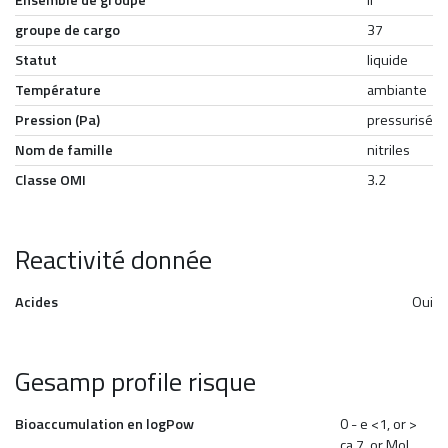
Ensemble de groupe
II
groupe de cargo
37
Statut
liquide
Température
ambiante
Pression (Pa)
pressurisé
Nom de famille
nitriles
Classe OMI
3.2
Reactivité donnée
Acides
Oui
Gesamp profile risque
Bioaccumulation en logPow
0 - e <1, or >
ca.7, or Mol.