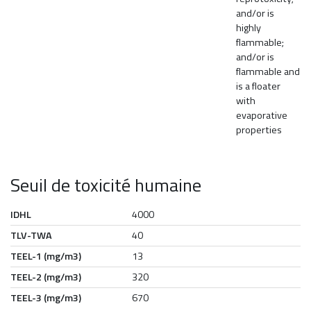
and/or is
highly
flammable;
and/or is
flammable and
is a floater
with
evaporative
properties
Seuil de toxicité humaine
IDHL
4000
TLV-TWA
40
TEEL-1 (mg/m3)
13
TEEL-2 (mg/m3)
320
TEEL-3 (mg/m3)
670