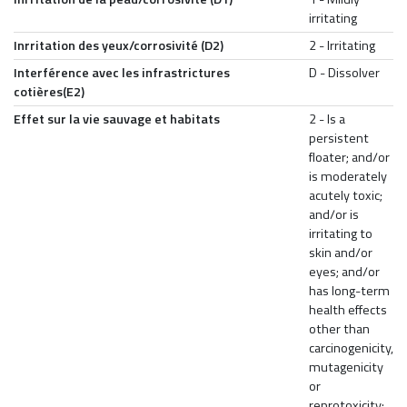
irritating
Inrritation des yeux/corrosivité (D2)
2 - Irritating
Interférence avec les infrastrictures
D - Dissolver
cotières(E2)
Effet sur la vie sauvage et habitats
2 - Is a
persistent
floater; and/or
is moderately
acutely toxic;
and/or is
irritating to
skin and/or
eyes; and/or
has long-term
health effects
other than
carcinogenicity,
mutagenicity
or
reprotoxicity;