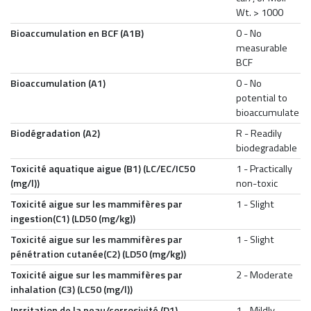
Wt. > 1000
Bioaccumulation en BCF (A1B)
0 - No
measurable
BCF
Bioaccumulation (A1)
0 - No
potential to
bioaccumulate
Biodégradation (A2)
R - Readily
biodegradable
Toxicité aquatique aigue (B1) (LC/EC/IC50
1 - Practically
(mg/l))
non-toxic
Toxicité aigue sur les mammifères par
1 - Slight
ingestion(C1) (LD50 (mg/kg))
Toxicité aigue sur les mammifères par
1 - Slight
pénétration cutanée(C2) (LD50 (mg/kg))
Toxicité aigue sur les mammifères par
2 - Moderate
inhalation (C3) (LC50 (mg/l))
Inrritation de la peau/corrosivité (D1)
1 - Mildly