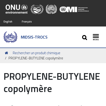
English
Français
SEARCH
MIDSIS-TROCS
Toggl
Vous
Rechercher un produit chimique
êtes
PROPYLENE-BUTYLENE copolymère
ici :
PROPYLENE-BUTYLENE
copolymère